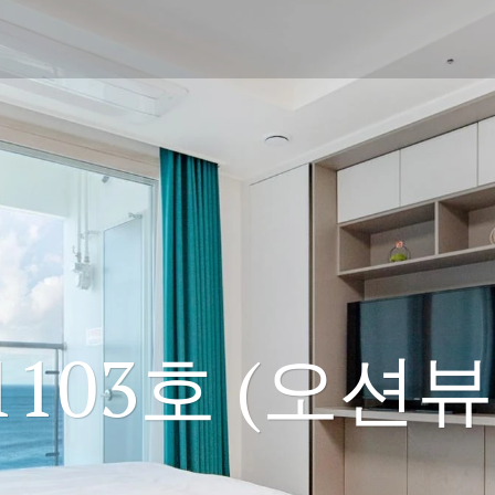
1103호 (오션뷰