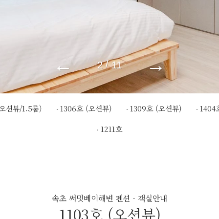
←
→
/
2
11
(오션뷰/1.5룸)
1306호 (오션뷰)
1309호 (오션뷰)
1404
1211호
속초 써밋베이해변 펜션 - 객실안내
1103호 (오션뷰)